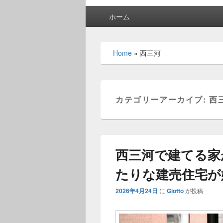
メ
ホーム
イ
ン
メ
Home
»
西三河
ニ
ュ
ー
カテゴリーアーカイブ:
西
西三河で建てる家
たりな建売住宅が
2026年4月24日
に
Giotto
が投稿