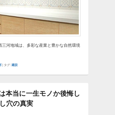
西三河地域は、多彩な産業と豊かな自然環境
三河で建てて後悔しないための秘密土地と家づくり常識を疑え
河
|
タグ:
建設
は本当に一生モノか後悔し
し穴の真実