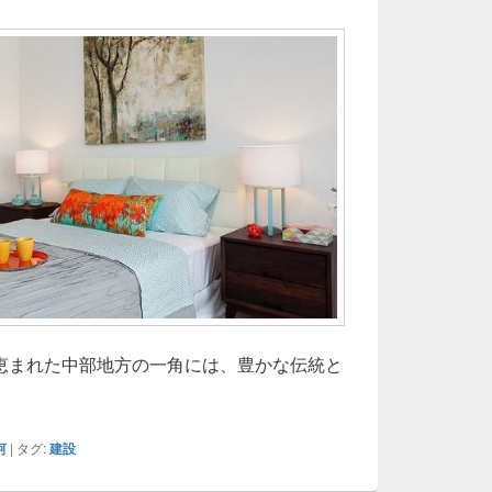
恵まれた中部地方の一角には、豊かな伝統と
三河で建てる家は本当に一生モノか後悔しがちな盲点と落とし
河
|
タグ:
建設