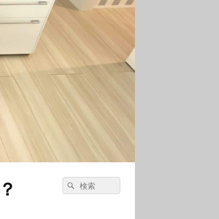
？
検
検
索:
索