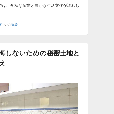
では、多様な産業と豊かな生活文化が調和し
三河で当たり前の家はもう時代遅れ進化系注文住宅だけが家族
河
|
タグ:
建設
悔しないための秘密土地と
え