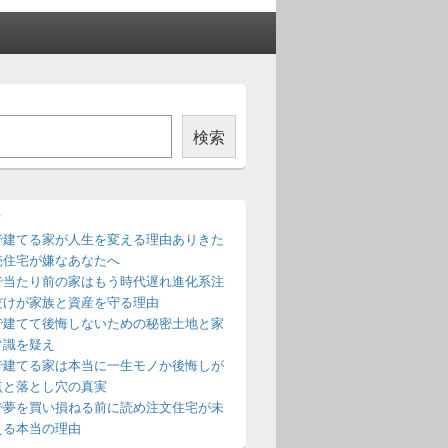
検索
稿
で建てる家が人生を変える理由ありきた
売住宅が嫌なあなたへ
で当たり前の家はもう時代遅れ進化系注
だけが家族と資産を守る理由
で建てて後悔しないための秘密土地と家
常識を疑え
で建てる家は本当に一生モノか後悔しが
点と落とし穴の真実
で夢を買い損ねる前に読め注文住宅が未
える本当の理由