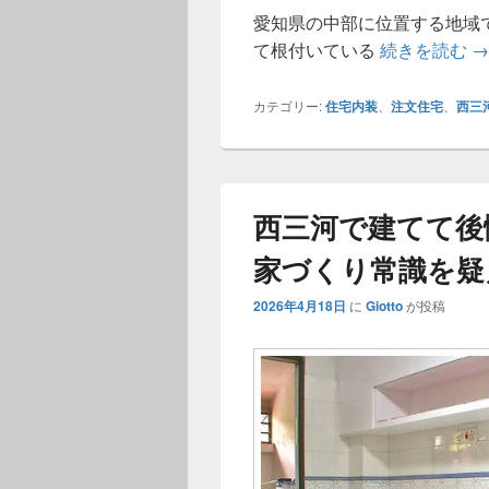
愛知県の中部に位置する地域
西
て根付いている
続きを読む
→
カテゴリー:
住宅内装
、
注文住宅
、
西三
西三河で建てて後
家づくり常識を疑
2026年4月18日
に
Giotto
が投稿