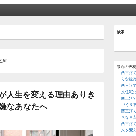
メ
検索
イ
ン
サ
イ
ド
三河
バ
ー
最近の投
ウ
西三河
ィ
りな建
ジ
西三河
ェ
が人生を変える理由ありき
文住宅
ッ
西三河
ト
嫌なあなたへ
エ
づくり
リ
西三河
ア
ちな盲
西三河
来を変