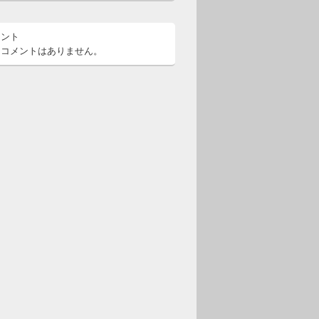
メント
るコメントはありません。
嫌なあなたへ