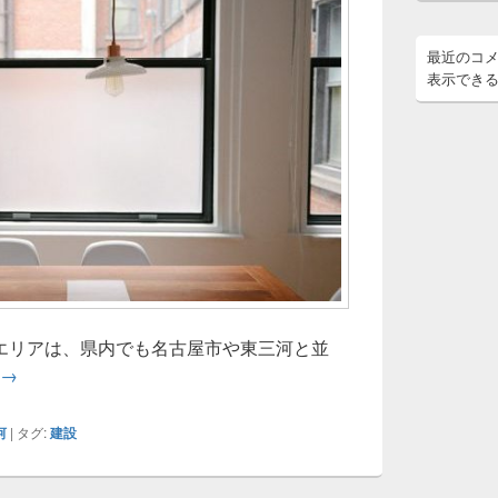
最近のコ
表示でき
エリアは、県内でも名古屋市や東三河と並
西三河で建てる家が人生を変える理由ありきたりな建売住宅が
→
河
|
タグ:
建設